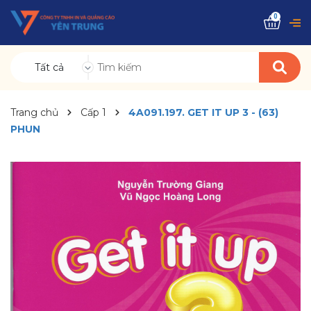
0
Tất cả
Trang chủ
Cấp 1
4A091.197. GET IT UP 3 - (63)
PHUN