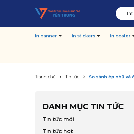
Tất
In banner
In stickers
In poster
Trang chủ
Tin tức
So sánh ép nhũ và é
DANH MỤC TIN TỨC
Tin tức mới
Tin tức hot