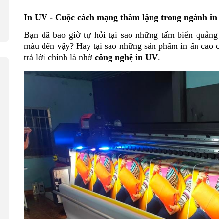
In UV - Cuộc cách mạng thầm lặng trong ngành in
Bạn đã bao giờ tự hỏi tại sao những tấm biển quảng 
màu đến vậy? Hay tại sao những sản phẩm in ấn cao cấ
trả lời chính là nhờ
công nghệ in UV
.