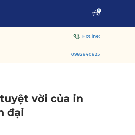
0
Hotline:
0982840825
tuyệt vời của in
n đại