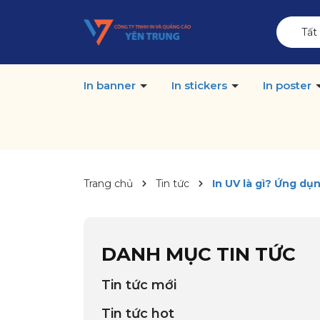
Tất
In banner
In stickers
In poster
Trang chủ
Tin tức
In UV là gì? Ứng dụn
DANH MỤC TIN TỨC
Tin tức mới
Tin tức hot