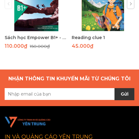
Sách học Empower B1+ - Giáo trình học tiếng Anh giao tiếp trình độ B1+
Reading clue 1
110.000₫
45.000₫
150.000₫
NHẬN THÔNG TIN KHUYẾN MÃI TỪ CHÚNG TÔI
Gửi
IN VÀ QUẢNG CÁO YÊN TRUNG