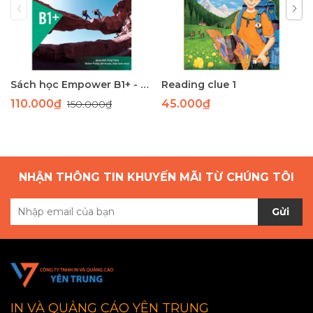
Sách học Empower B1+ - Giáo trình học tiếng Anh giao tiếp trình độ B1+
Reading clue 1
110.000₫
45.000₫
150.000₫
NHẬN THÔNG TIN KHUYẾN MÃI TỪ CHÚNG TÔI
Gửi
IN VÀ QUẢNG CÁO YÊN TRUNG