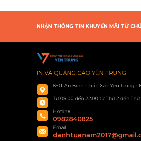
NHẬN THÔNG TIN KHUYẾN MÃI TỪ CH
IN VÀ QUẢNG CÁO YÊN TRUNG
KĐT An Bình - Trần Xá - Yên Trung -
Từ 08:00 đến 22:00 từ Thứ 2 đến Thứ
Hotline
0982840825
Email
danhtuanam2017@gmail.