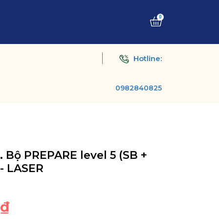
0
Hotline:
0982840825
. Bộ PREPARE level 5 (SB +
- LASER
0₫