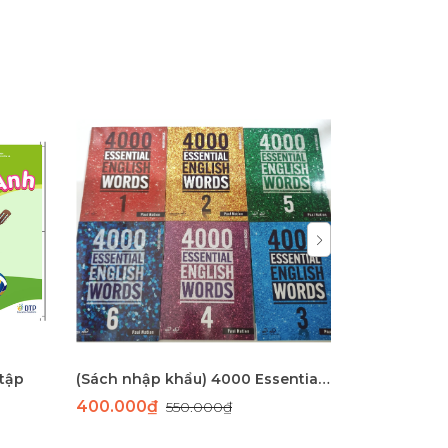
 tập
(Sách nhập khẩu) 4000 Essential english words 1-6
400.000₫
35.000₫
550.000₫
4