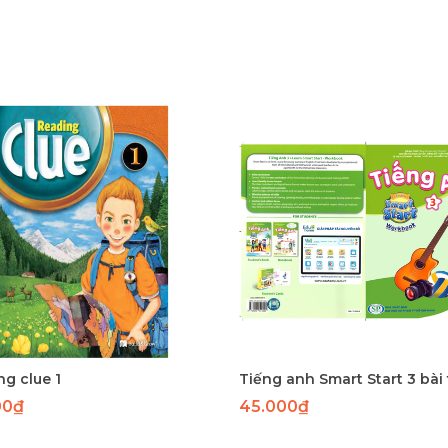
g clue 1
Tiếng anh Smart Start 3 bài
00₫
45.000₫