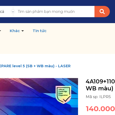
 cả
Khác
Tin tức
EPARE level 5 (SB + WB màu) - LASER
4A109+110
WB màu) 
Mã sp: ILPR5
140.00