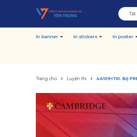
Tất
In banner
In stickers
In poster
Trang chủ
Luyện thi
4A109+110. Bộ PR