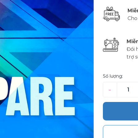
Miễ
Cho
Miễn
Đổi 
trợ 
Số lượng:
–