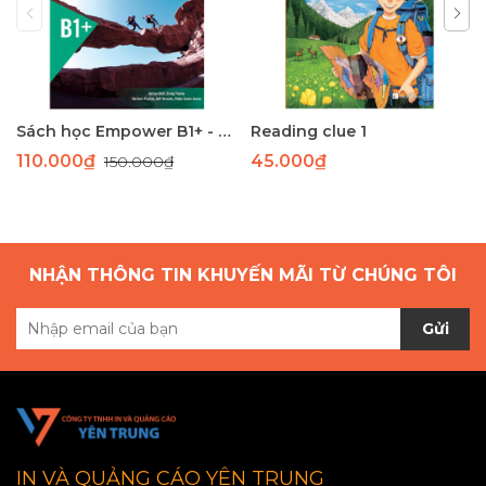
Sách học Empower B1+ - Giáo trình học tiếng Anh giao tiếp trình độ B1+
Reading clue 1
110.000₫
45.000₫
150.000₫
NHẬN THÔNG TIN KHUYẾN MÃI TỪ CHÚNG TÔI
Gửi
IN VÀ QUẢNG CÁO YÊN TRUNG