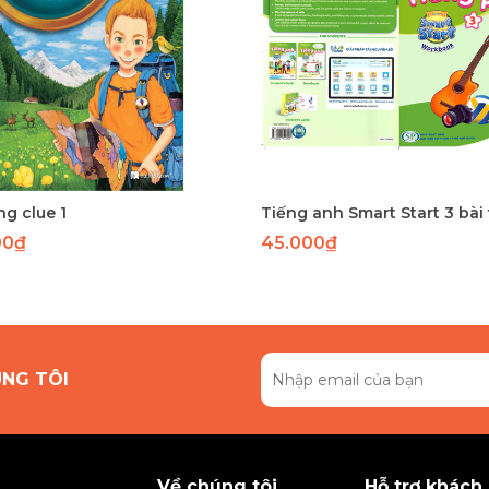
g clue 1
Tiếng anh Smart Start 3 bài
00₫
45.000₫
ÚNG TÔI
Về chúng tôi
Hỗ trợ khách