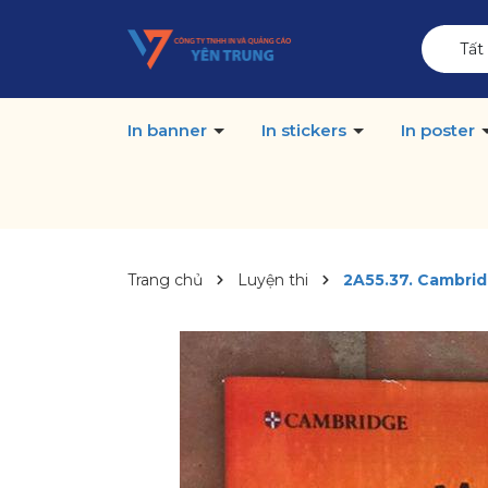
Tất
In banner
In stickers
In poster
Trang chủ
Luyện thi
2A55.37. Cambrid