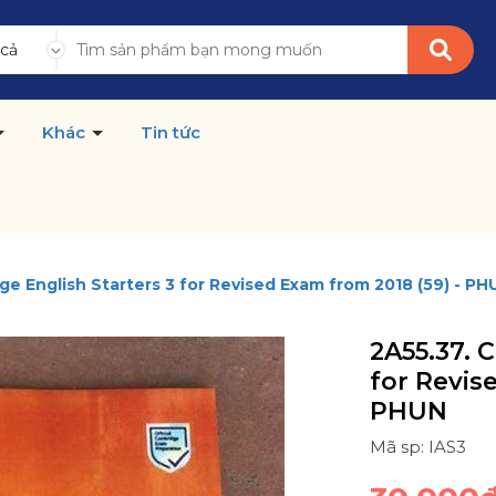
 cả
Khác
Tin tức
ge English Starters 3 for Revised Exam from 2018 (59) - PH
2A55.37. 
for Revis
PHUN
Mã sp: IAS3