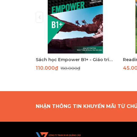
Sách học Empower B1+ - Giáo trình học tiếng Anh giao tiếp trình độ B1+
Readin
110.000₫
45.0
150.000₫
NHẬN THÔNG TIN KHUYẾN MÃI TỪ CH