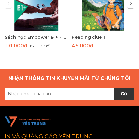
Sách học Empower B1+ - Giáo trình học tiếng Anh giao tiếp trình độ B1+
Reading clue 1
110.000₫
45.000₫
150.000₫
NHẬN THÔNG TIN KHUYẾN MÃI TỪ CHÚNG TÔI
Gửi
IN VÀ QUẢNG CÁO YÊN TRUNG