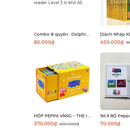
Combo 8 quyển : Dolphin reader Level 3 in khổ A5
80.000₫
450.000₫
5
HỘP PEPPA VÀNG – THE INCREDIBLE PEPPA PIG STORYBOOKS COLLECTION – 50 CUỐN
370.000₫
70.000₫
450.000₫