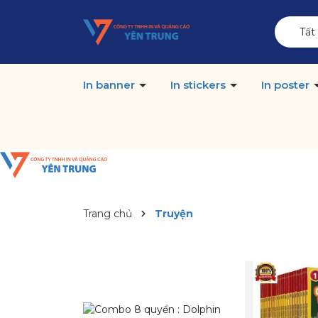
Tất
In banner
In stickers
In poster
Trang chủ
Truyện