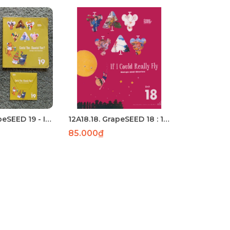
12A19.19. GrapeSEED 19 - IN LASER 147
12A18.18. GrapeSEED 18 : 172 trang Laser
85.000₫