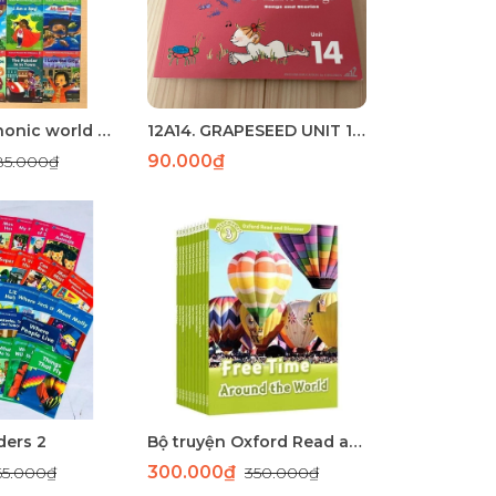
Bộ Oxford phonic world Reader - 15 cuốn
12A14. GRAPESEED UNIT 14 (149) - LASER
90.000₫
85.000₫
ders 2
Bộ truyện Oxford Read and Discover/ imagine 3 bộ 20 cuốn kèm file nghe
300.000₫
65.000₫
350.000₫