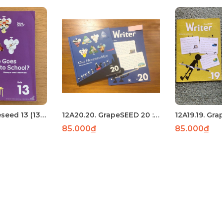
12A13.13 Grapeseed 13 (130) - Laser
12A20.20. GrapeSEED 20 : 162 trang : Laser
85.000₫
85.000₫