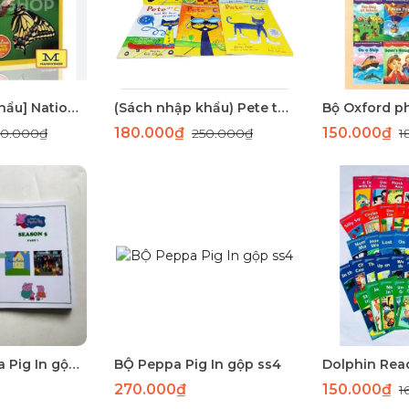
[Sách Nhập Khẩu] National Geographic Kids Level 1 - 39 cuốn
(Sách nhập khẩu) Pete the Cat ( 6 cuốn)
180.000₫
150.000₫
50.000₫
250.000₫
1
9A.9 BỘ Peppa Pig In gộp ss5( 2 quyển ) -124tr- IN PHUN
BỘ Peppa Pig In gộp ss4
Dolphin Rea
270.000₫
150.000₫
1