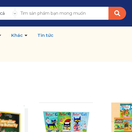
 cả
Khác
Tin tức