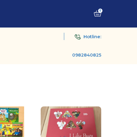
0
Hotline:
0982840825