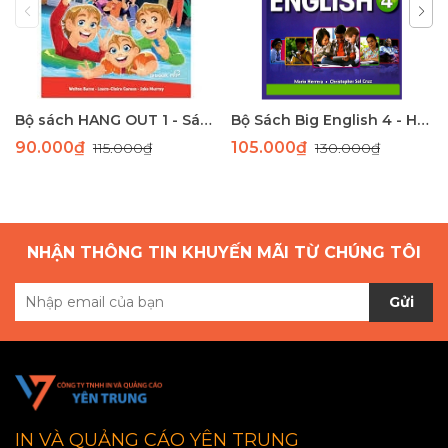
Bộ sách HANG OUT 1 - Sách học tiếng Anh giao tiếp dành cho học sinh tiểu học
Bộ Sách Big English 4 - Học Tiếng Anh Toàn Diện Cho Học Sinh Tiểu Học
90.000₫
105.000₫
115.000₫
130.000₫
NHẬN THÔNG TIN KHUYẾN MÃI TỪ CHÚNG TÔI
Gửi
IN VÀ QUẢNG CÁO YÊN TRUNG