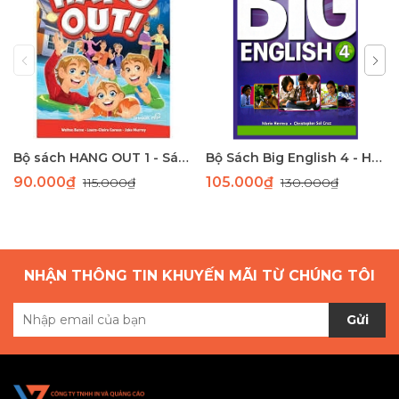
Bộ sách HANG OUT 1 - Sách học tiếng Anh giao tiếp dành cho học sinh tiểu học
Bộ Sách Big English 4 - Học Tiếng Anh Toàn Diện Cho Học Sinh Tiểu Học
90.000₫
105.000₫
115.000₫
130.000₫
NHẬN THÔNG TIN KHUYẾN MÃI TỪ CHÚNG TÔI
Gửi