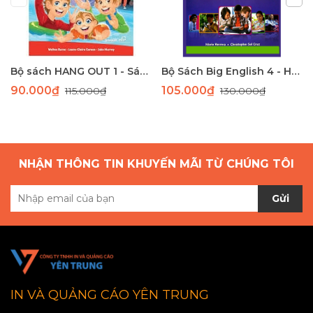
Bộ sách HANG OUT 1 - Sách học tiếng Anh giao tiếp dành cho học sinh tiểu học
Bộ Sách Big English 4 - Học Tiếng Anh Toàn Diện Cho Học Sinh Tiểu Học
90.000₫
105.000₫
115.000₫
130.000₫
NHẬN THÔNG TIN KHUYẾN MÃI TỪ CHÚNG TÔI
Gửi
IN VÀ QUẢNG CÁO YÊN TRUNG