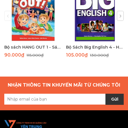
Bộ sách HANG OUT 1 - Sách học tiếng Anh giao tiếp dành cho học sinh tiểu học
Bộ Sách Big English 4 - Học Tiếng Anh Toàn Diện Cho Học Sinh Tiểu Học
90.000₫
105.000₫
115.000₫
130.000₫
NHẬN THÔNG TIN KHUYẾN MÃI TỪ CHÚNG TÔI
Gửi