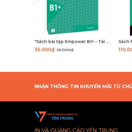
"Sách bài tập Empower B1+ - Tài liệu học tiếng Anh trung cấp Cambridge"
35.000₫
110.
55.000₫
NHẬN THÔNG TIN KHUYẾN MÃI TỪ CH
IN VÀ QUẢNG CÁO YÊN TRUNG