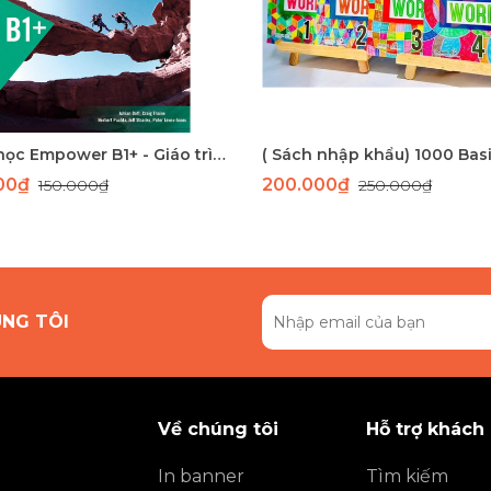
Sách học Empower B1+ - Giáo trình học tiếng Anh giao tiếp trình độ B1+
000₫
200.000₫
150.000₫
250.000₫
ÚNG TÔI
Về chúng tôi
Hỗ trợ khách
In banner
Tìm kiếm