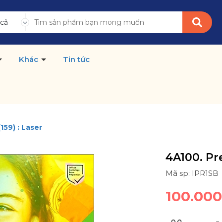
 cả
Khác
Tin tức
159) : Laser
4A100. Pre
Mã sp: IPR1SB
100.00