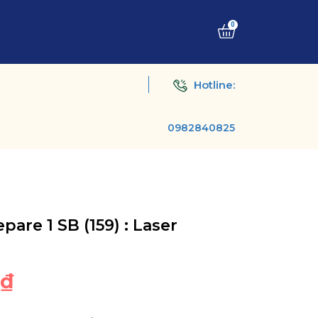
0
Hotline:
0982840825
pare 1 SB (159) : Laser
0₫