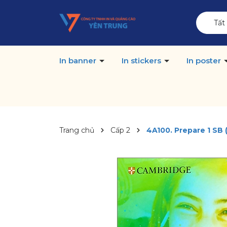
Tất
In banner
In stickers
In poster
Trang chủ
Cấp 2
4A100. Prepare 1 SB (