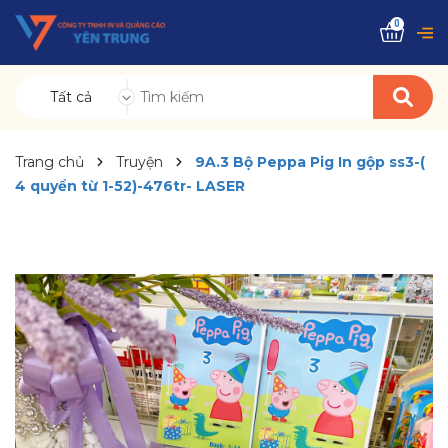
0
Tất cả
Trang chủ
Truyện
9A.3 Bộ Peppa Pig In gộp ss3-(
4 quyển từ 1-52)-476tr- LASER