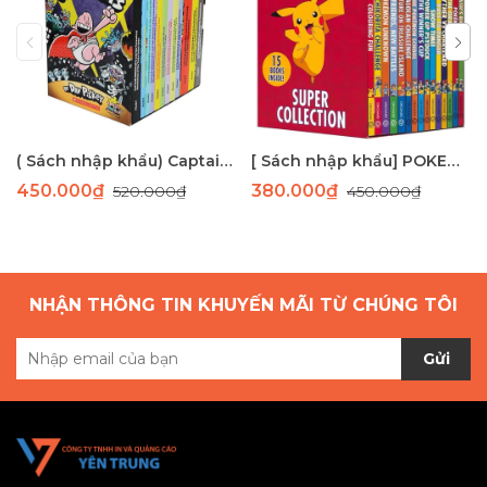
( Sách nhập khẩu) Captain Underpants 12 cuốn- bản màu
[ Sách nhập khẩu] POKEMON boxset 15 cuốn
450.000₫
380.000₫
520.000₫
450.000₫
NHẬN THÔNG TIN KHUYẾN MÃI TỪ CHÚNG TÔI
Gửi