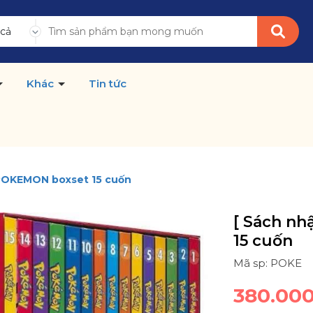
 cả
Khác
Tin tức
 POKEMON boxset 15 cuốn
[ Sách n
15 cuốn
Mã sp: POKE
380.00