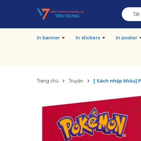
Tất
In banner
In stickers
In poster
Trang chủ
Truyện
[ Sách nhập khẩu]