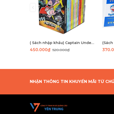
( Sách nhập khẩu) Captain Underpants 12 cuốn- bản màu
450.000₫
370.
520.000₫
NHẬN THÔNG TIN KHUYẾN MÃI TỪ CH