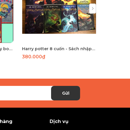
(Sách nhập khẩu) I am library boxset 10 cuốn
Harry potter 8 cuốn - Sách nhập khẩu
380.000₫
360.000
Gửi
 hàng
Dịch vụ