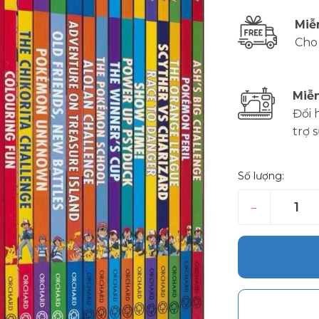
Miễ
Cho
Miễn
Đổi 
trợ 
Số lượng:
–