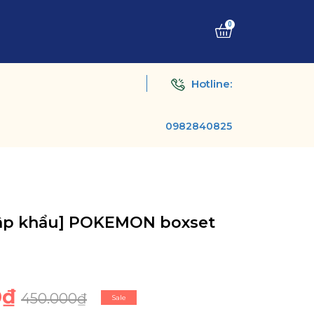
0
Hotline:
0982840825
hập khẩu] POKEMON boxset
0₫
450.000₫
Sale