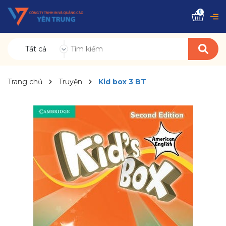
0
Tất cả
Trang chủ
Truyện
Kid box 3 BT