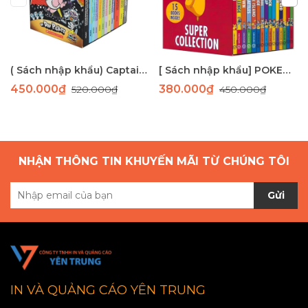
( Sách nhập khẩu) Captain Underpants 12 cuốn- bản màu
[ Sách nhập khẩu] POKEMON boxset 15 cuốn
450.000₫
380.000₫
520.000₫
450.000₫
NHẬN THÔNG TIN KHUYẾN MÃI TỪ CHÚNG TÔI
Gửi
IN VÀ QUẢNG CÁO YÊN TRUNG