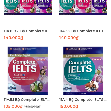
11A.6.1+2. Bộ Complete IELTS 6.5-7.5 (SB+WB) (190+72) - LASER
11A.5.2 Bộ Complete IELTS band 5 - 6.5 (SB+WB) (152+67) bỏ key - LASER
140.000₫
140.000₫
11A.5.1 Bộ Complete IELTS band 5 - 6.5 (SB+WB) (170+67) - PHUN
11A.4 Bộ Complete IELTS band 4-5 (SB+WB) (200+85) - Lazer
105.000₫
150.000₫
150.000₫