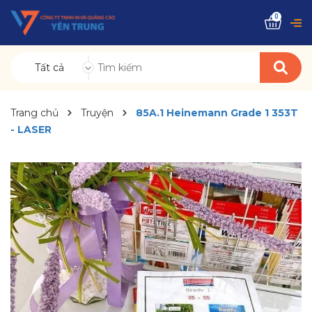
0
Tất cả
Trang chủ
Truyện
85A.1 Heinemann Grade 1 353T
- LASER