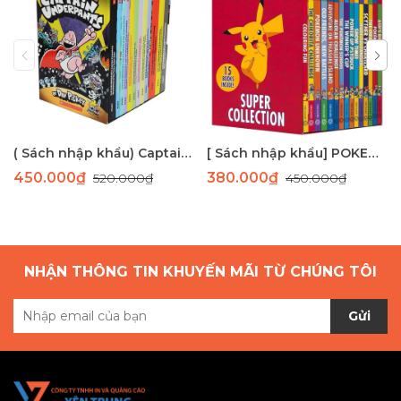
( Sách nhập khẩu) Captain Underpants 12 cuốn- bản màu
[ Sách nhập khẩu] POKEMON boxset 15 cuốn
450.000₫
380.000₫
520.000₫
450.000₫
NHẬN THÔNG TIN KHUYẾN MÃI TỪ CHÚNG TÔI
Gửi