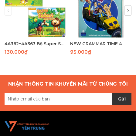
4A362+4A363 Bộ Super Safari 1( SB+WB)(97-82) laser
NEW GRAMMAR TIME 4
130.000₫
95.000₫
NHẬN THÔNG TIN KHUYẾN MÃI TỪ CHÚNG TÔI
Gửi