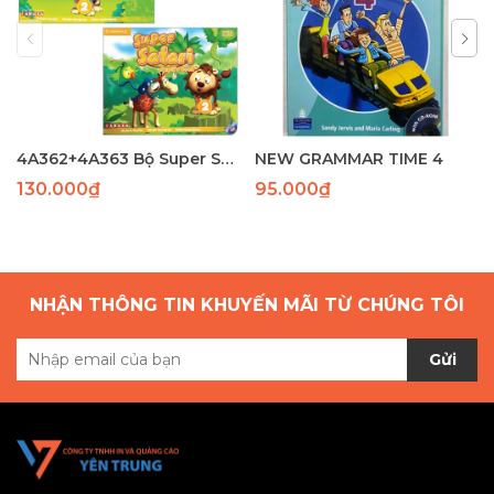
4A362+4A363 Bộ Super Safari 1( SB+WB)(97-82) laser
NEW GRAMMAR TIME 4
130.000₫
95.000₫
NHẬN THÔNG TIN KHUYẾN MÃI TỪ CHÚNG TÔI
Gửi