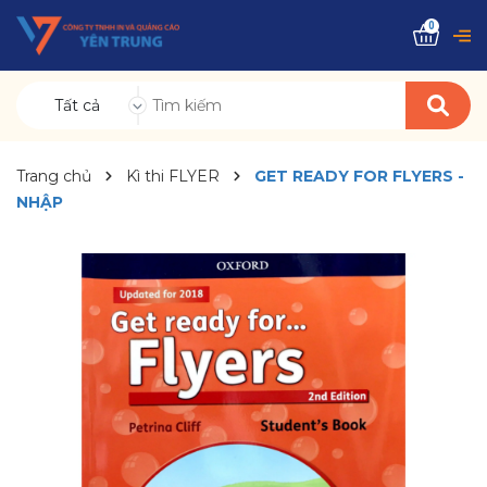
0
Tất cả
Trang chủ
Kì thi FLYER
GET READY FOR FLYERS -
NHẬP