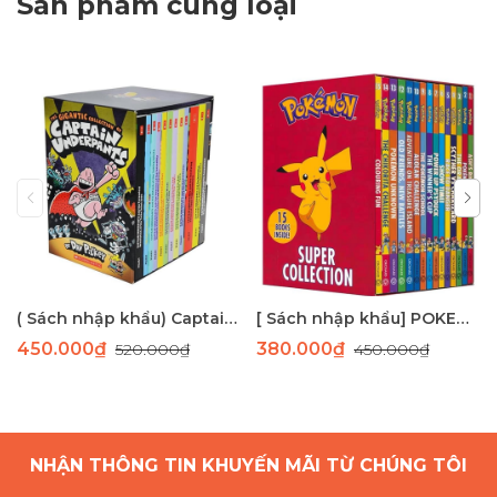
Sản phẩm cùng loại
( Sách nhập khẩu) Captain Underpants 12 cuốn- bản màu
[ Sách nhập khẩu] POKEMON boxset 15 cuốn
450.000₫
380.000₫
520.000₫
450.000₫
NHẬN THÔNG TIN KHUYẾN MÃI TỪ CHÚNG TÔI