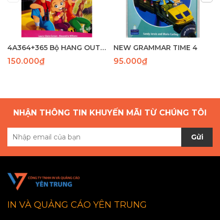
4A364+365 Bộ HANG OUT 4 (SB+WB) (120-96) - Laser
NEW GRAMMAR TIME 4
150.000₫
95.000₫
NHẬN THÔNG TIN KHUYẾN MÃI TỪ CHÚNG TÔI
Gửi
IN VÀ QUẢNG CÁO YÊN TRUNG