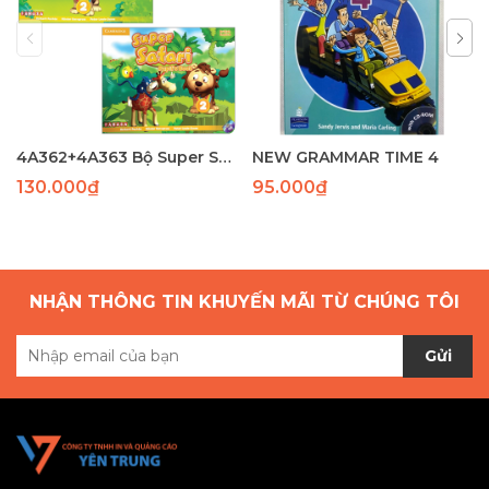
4A362+4A363 Bộ Super Safari 1( SB+WB)(97-82) laser
NEW GRAMMAR TIME 4
130.000₫
95.000₫
NHẬN THÔNG TIN KHUYẾN MÃI TỪ CHÚNG TÔI
Gửi