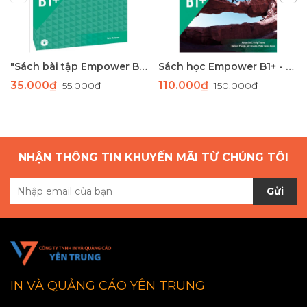
"Sách bài tập Empower B1+ - Tài liệu học tiếng Anh trung cấp Cambridge"
Sách học Empower B1+ - Giáo trình học tiếng Anh giao tiếp trình độ B1+
35.000₫
110.000₫
55.000₫
150.000₫
NHẬN THÔNG TIN KHUYẾN MÃI TỪ CHÚNG TÔI
Gửi
IN VÀ QUẢNG CÁO YÊN TRUNG