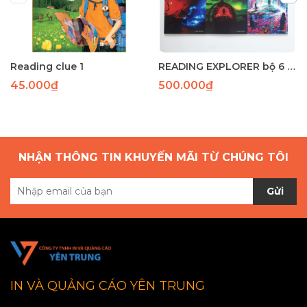
Reading clue 1
READING EXPLORER bộ 6 cuốn ( Sách nhập khẩu)
45.000₫
500.000₫
NHẬN THÔNG TIN KHUYẾN MÃI TỪ CHÚNG TÔI
Gửi
IN VÀ QUẢNG CÁO YÊN TRUNG