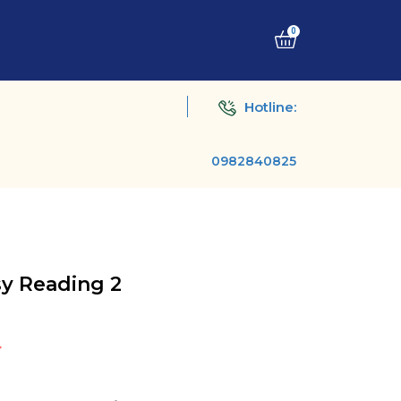
0
Hotline:
0982840825
y Reading 2
₫