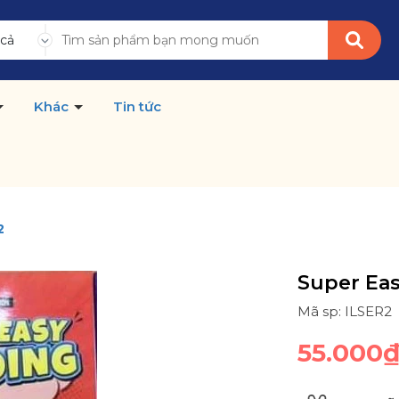
 cả
Khác
Tin tức
2
Super Eas
Mã sp: ILSER2
55.000