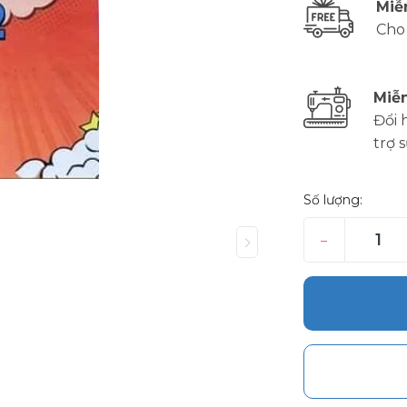
Miễ
Cho
Miễn
Đổi 
trợ 
Số lượng:
–