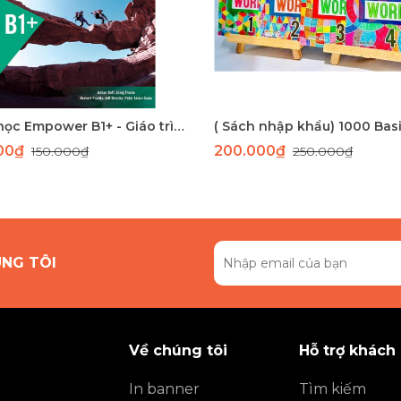
Sách học Empower B1+ - Giáo trình học tiếng Anh giao tiếp trình độ B1+
000₫
200.000₫
150.000₫
250.000₫
ÚNG TÔI
Về chúng tôi
Hỗ trợ khách
In banner
Tìm kiếm