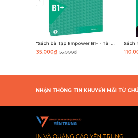
"Sách bài tập Empower B1+ - Tài liệu học tiếng Anh trung cấp Cambridge"
35.000₫
110.
55.000₫
NHẬN THÔNG TIN KHUYẾN MÃI TỪ CH
IN VÀ QUẢNG CÁO YÊN TRUNG