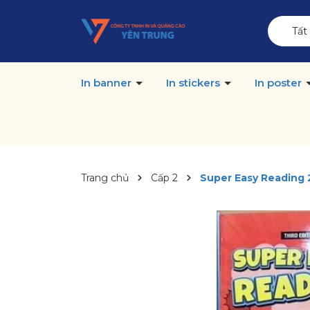
Tất
In banner
In stickers
In poster
Trang chủ
Cấp 2
Super Easy Reading 