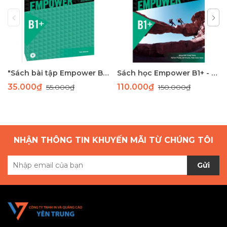
"Sách bài tập Empower B1+ - Tài liệu học tiếng Anh trung cấp Cambridge"
Sách học Empower B1+ - Giáo trình học tiếng Anh giao tiếp trình độ B1+
35.000₫
110.000₫
55.000₫
150.000₫
NHẬN THÔNG TIN KHUYẾN MÃI TỪ CHÚNG TÔI
Gửi