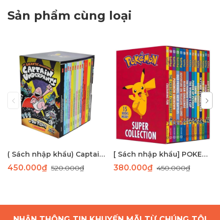
Sản phẩm cùng loại
( Sách nhập khẩu) Captain Underpants 12 cuốn- bản màu
[ Sách nhập khẩu] POKEMON boxset 15 cuốn
450.000₫
380.000₫
520.000₫
450.000₫
NHẬN THÔNG TIN KHUYẾN MÃI TỪ CHÚNG TÔI