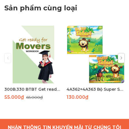
Sản phẩm cùng loại
300B.330 BTBT Get ready Movers phông chìm ocd
4A362+4A363 Bộ Super Safari 1( SB+WB)(97-82) laser
55.000₫
130.000₫
65.000₫
NHẬN THÔNG TIN KHUYẾN MÃI TỪ CHÚNG TÔI