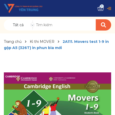
0
Tất cả
Trang chủ
Kì thi MOVER
2A111. Movers test 1-9 in
gộp A5 (326T) in phun bìa mới