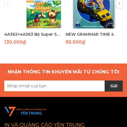
4A362+4A363 Bộ Super Safari 1( SB+WB)(97-82) laser
NEW GRAMMAR TIME 4
130.000₫
95.000₫
NHẬN THÔNG TIN KHUYẾN MÃI TỪ CHÚNG TÔI
Gửi
IN VÀ QUẢNG CÁO YÊN TRUNG