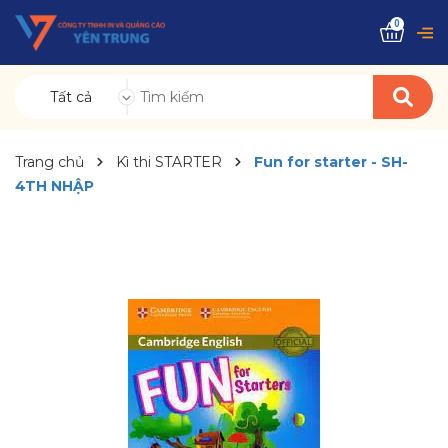
0
Tất cả
Trang chủ
Kì thi STARTER
Fun for starter - SH-
4TH NHẬP