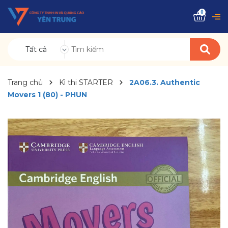
0
Tất cả
Trang chủ
Kì thi STARTER
2A06.3. Authentic
Movers 1 (80) - PHUN