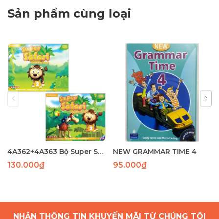
Sản phẩm cùng loại
4A362+4A363 Bộ Super Safari 1( SB+WB)(97-82) laser
NEW GRAMMAR TIME 4
130.000₫
95.000₫
NHẬN THÔNG TIN KHUYẾN MÃI TỪ CHÚNG TÔI