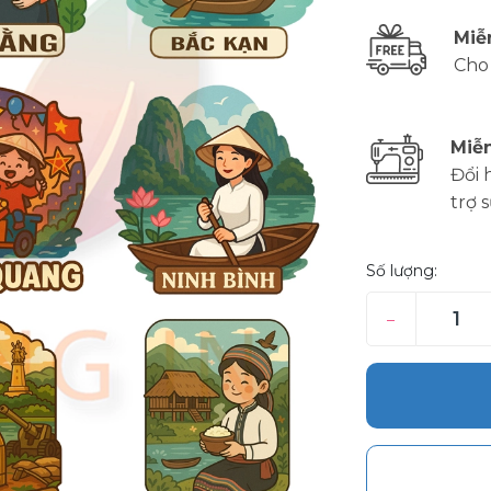
Miễ
Cho
Miễn
Đổi 
trợ 
Số lượng:
–