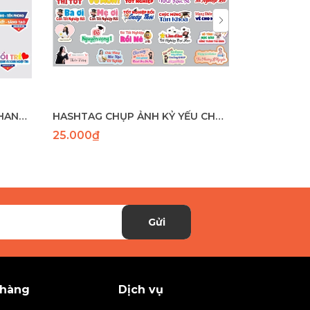
HASHTAG CẦM TAY ĐOÀN THANH NIÊN
HASHTAG CHỤP ẢNH KỶ YẾU CHO HỌC SINH
25.000₫
25.000₫
Gửi
 hàng
Dịch vụ