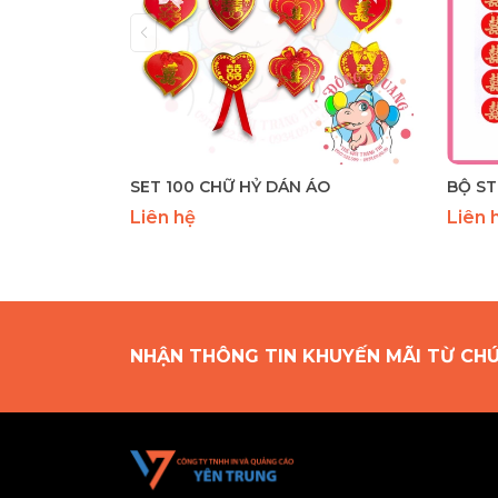
SET 100 CHỮ HỶ DÁN ÁO
BỘ ST
Liên hệ
Liên 
NHẬN THÔNG TIN KHUYẾN MÃI TỪ CH