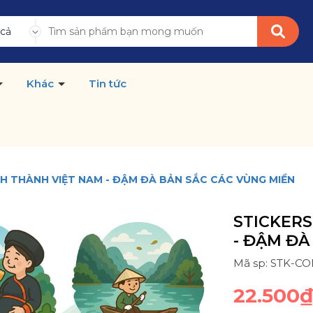
 cả
Khác
Tin tức
NH THÀNH VIỆT NAM - ĐẬM ĐÀ BẢN SẮC CÁC VÙNG MIỀN
STICKERS
- ĐẬM ĐÀ
Mã sp: STK-C
22.500₫