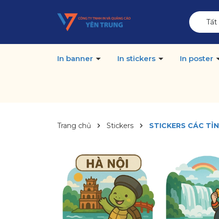
Tất
In banner
In stickers
In poster
Trang chủ
Stickers
STICKERS CÁC TỈ