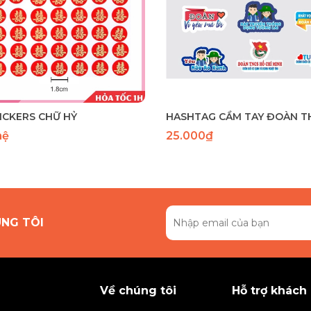
ICKERS CHỮ HỶ
hệ
25.000₫
ÚNG TÔI
Về chúng tôi
Hỗ trợ khách