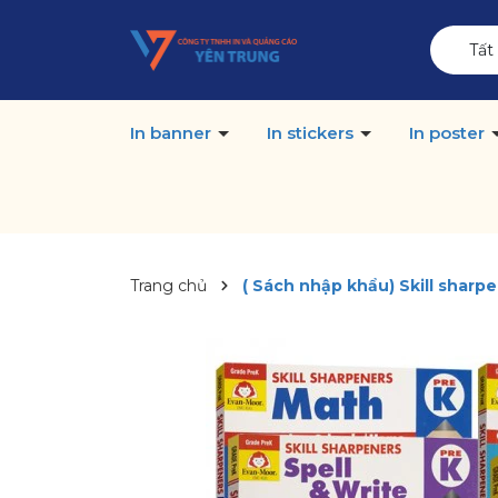
Tất
In banner
In stickers
In poster
Trang chủ
( Sách nhập khẩu) Skill sharpe