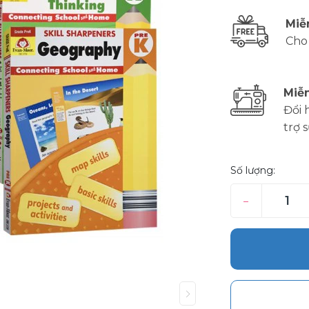
Miễ
Cho
Miễn
Đổi 
trợ 
Số lượng:
–