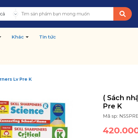
 cả
Khác
Tin tức
rners Lv Pre K
( Sách nh
Pre K
Mã sp: NSSPR
420.00