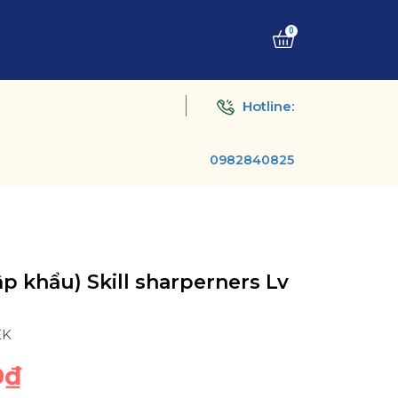
0
Hotline:
0982840825
ập khẩu) Skill sharperners Lv
EK
0₫