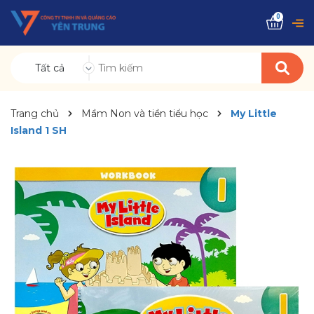
0
Tất cả
Trang chủ
Mầm Non và tiền tiểu học
My Little
Island 1 SH