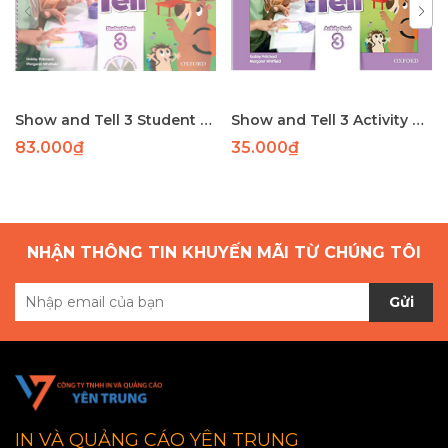
Show and Tell 3 Student Book
Show and Tell 3 Activity Book
83.000₫
35.000₫
NHẬN THÔNG TIN KHUYẾN MÃI TỪ CHÚNG TÔI
Gửi
IN VÀ QUẢNG CÁO YÊN TRUNG