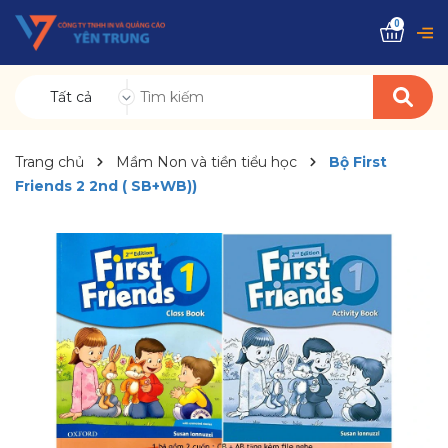
0
Tất cả
Trang chủ
Mầm Non và tiền tiểu học
Bộ First
Friends 2 2nd ( SB+WB))