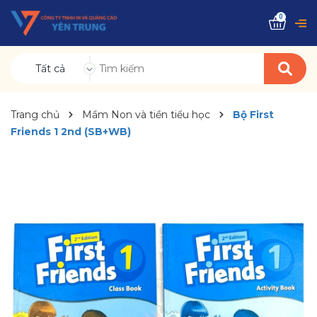
0
Tất cả
Trang chủ
Mầm Non và tiền tiểu học
Bộ First
Friends 1 2nd (SB+WB)