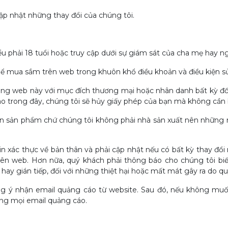
ập nhật những thay đổi của chúng tôi.
iểu phải 18 tuổi hoặc truy cập dưới sự giám sát của cha mẹ hay 
hể mua sắm trên web trong khuôn khổ điều khoản và điều kiện sử
ng web này với mục đích thương mại hoặc nhân danh bất kỳ đố
o trong đây, chúng tôi sẽ hủy giấy phép của bạn mà không cần 
n sản phẩm chứ chúng tôi không phải nhà sản xuất nên những nh
in xác thực về bản thân và phải cập nhật nếu có bất kỳ thay đổi 
n web. Hơn nữa, quý khách phải thông báo cho chúng tôi biết 
 hay gián tiếp, đối với những thiệt hại hoặc mất mát gây ra do 
ng ý nhận email quảng cáo từ website. Sau đó, nếu không muốn
ong mọi email quảng cáo.