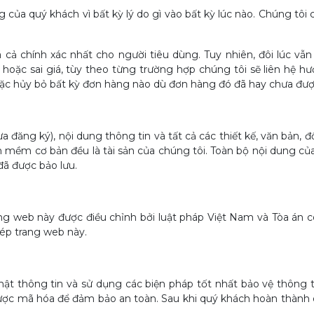
của quý khách vì bất kỳ lý do gì vào bất kỳ lúc nào. Chúng tôi c
cả chính xác nhất cho người tiêu dùng. Tuy nhiên, đôi lúc vẫn 
 hoặc sai giá, tùy theo từng trường hợp chúng tôi sẽ liên hệ
ặc hủy bỏ bất kỳ đơn hàng nào dù đơn hàng đó đã hay chưa được
ưa đăng ký), nội dung thông tin và tất cả các thiết kế, văn bản,
mềm cơ bản đều là tài sản của chúng tôi. Toàn bộ nội dung của
ã được bảo lưu.
rang web này được điều chỉnh bởi luật pháp Việt Nam và Tòa án c
hép trang web này.
mật thông tin và sử dụng các biện pháp tốt nhất bảo vệ thông t
ược mã hóa để đảm bảo an toàn. Sau khi quý khách hoàn thành q