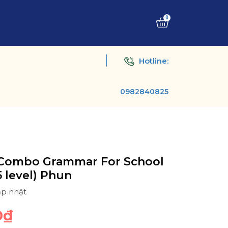
0
Hotline:
0982840825
 Combo Grammar For School
 5 level) Phun
ập nhật
0₫