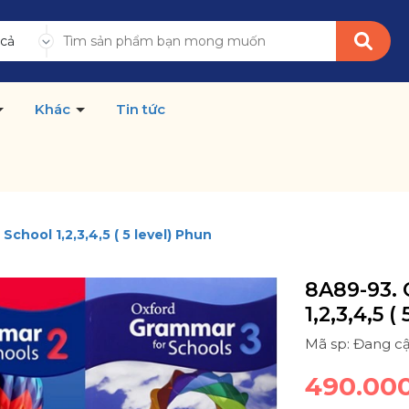
 cả
Khác
Tin tức
hool 1,2,3,4,5 ( 5 level) Phun
8A89-93.
1,2,3,4,5 (
Mã sp: Đang c
490.00