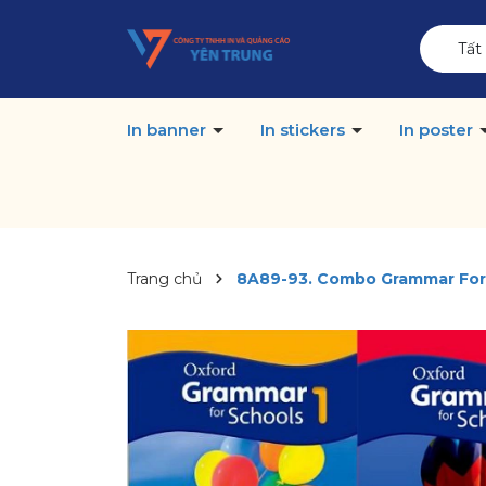
Tất
In banner
In stickers
In poster
Trang chủ
8A89-93. Combo Grammar For Sc