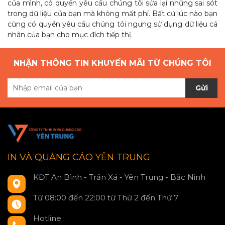
của mình, có quyền yêu cầu chúng tôi sửa lại những sai sót
trong dữ liệu của bạn mà không mất phí. Bất cứ lúc nào bạn
cũng có quyền yêu cầu chúng tôi ngưng sử dụng dữ liệu cá
nhân của bạn cho mục đích tiếp thị.
NHẬN THÔNG TIN KHUYẾN MÃI TỪ CHÚNG TÔI
Gửi
IN VÀ QUẢNG CÁO YÊN TRUNG
KĐT An Bình - Trần Xá - Yên Trung - Bắc Ninh
Từ 08:00 đến 22:00 từ Thứ 2 đến Thứ 7
Hotline