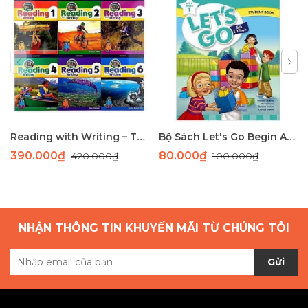
Reading with Writing – Trọn Bộ Sách Luyện Kỹ Năng Đọc Hiểu & Viết Tiếng Anh Từ Cơ Bản Đến Nâng Cao
Bộ Sách Let's Go Begin A 5th Edition - Giáo Trình Tiếng Anh Dành Cho Học Sinh Tiểu Học
390.000₫
80.000₫
420.000₫
100.000₫
NHẬN THÔNG TIN KHUYẾN MÃI TỪ CHÚNG TÔI
Gửi