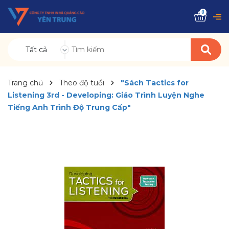
0
Tất cả
Trang chủ
Theo độ tuổi
"Sách Tactics for
Listening 3rd - Developing: Giáo Trình Luyện Nghe
Tiếng Anh Trình Độ Trung Cấp"