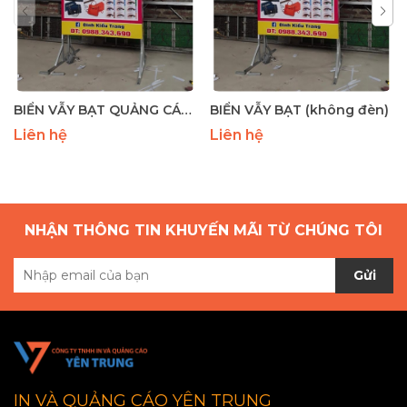
BIỂN VẪY BẠT QUẢNG CÁO (có đèn)
BIỂN VẪY BẠT (không đèn)
Liên hệ
Liên hệ
NHẬN THÔNG TIN KHUYẾN MÃI TỪ CHÚNG TÔI
Gửi
IN VÀ QUẢNG CÁO YÊN TRUNG