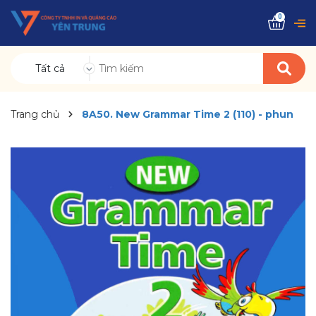
0
Tất cả
Trang chủ
8A50. New Grammar Time 2 (110) - phun