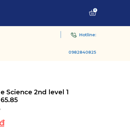
0
Hotline:
0982840825
 Science 2nd level 1
65.85
D
₫