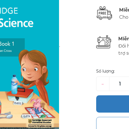
Miễ
Cho
Miễn
Đổi 
trợ 
Số lượng:
–