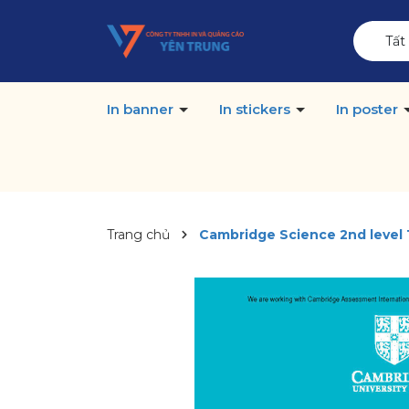
Tất
In banner
In stickers
In poster
Trang chủ
Cambridge Science 2nd level 