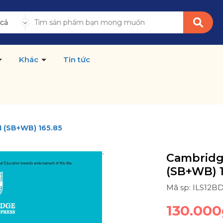
 cả
Khác
Tin tức
1 (SB+WB) 165.85
Cambridge
(SB+WB) 1
Mã sp: ILS12B
130.000