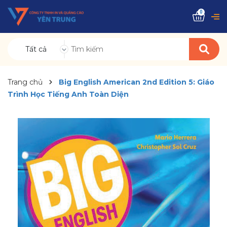
0
Tất cả
Trang chủ
Big English American 2nd Edition 5: Giáo
Trình Học Tiếng Anh Toàn Diện