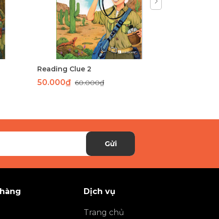
Reading Clue 2
50.000₫
200.000
60.000₫
Gửi
 hàng
Dịch vụ
Trang chủ