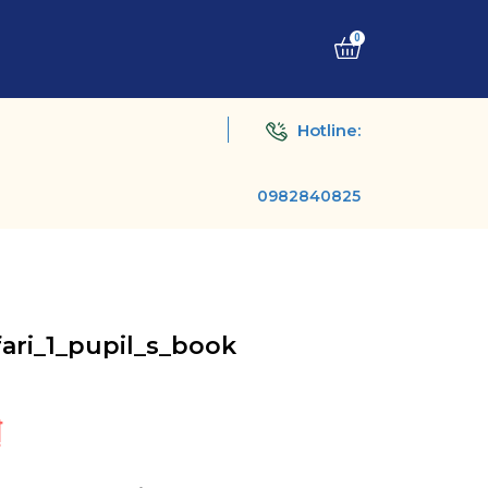
0
Hotline:
0982840825
ari_1_pupil_s_book
₫