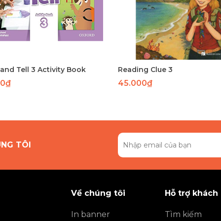
nd Tell 3 Activity Book
Reading Clue 3
00₫
45.000₫
ÚNG TÔI
Về chúng tôi
Hỗ trợ khách
In banner
Tìm kiếm