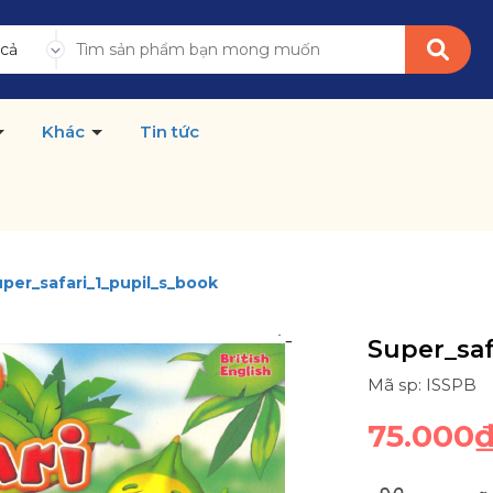
 cả
Khác
Tin tức
per_safari_1_pupil_s_book
Super_saf
Mã sp: ISSPB
75.000