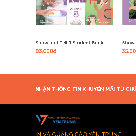
Show and Tell 3 Student Book
Show a
83.000₫
35.0
NHẬN THÔNG TIN KHUYẾN MÃI TỪ CH
IN VÀ QUẢNG CÁO YÊN TRUNG