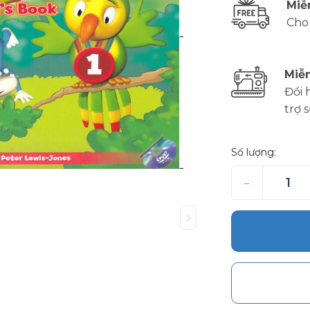
Miễ
Cho
Miễn
Đổi 
trợ 
Số lượng:
–