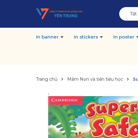
Tất
In banner
In stickers
In poster
Trang chủ
Mầm Non và tiền tiểu học
Su