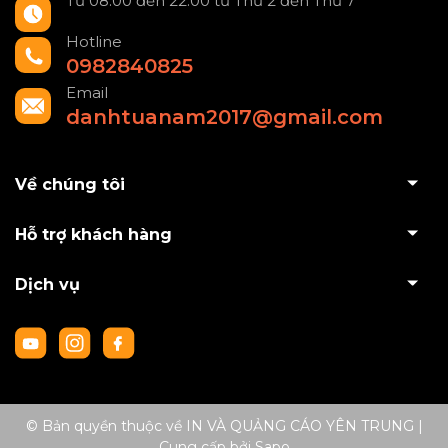
Từ 08:00 đến 22:00 từ Thứ 2 đến Thứ 7
Hotline
0982840825
Email
danhtuanam2017@gmail.com
Về chúng tôi
Hỗ trợ khách hàng
Dịch vụ
© Bản quyền thuộc về IN VÀ QUẢNG CÁO YÊN TRUNG
|
Cung cấp bởi
Sapo