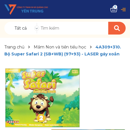
0
Tất cả
Trang chủ
Mầm Non và tiền tiểu học
4A309+310.
Bộ Super Safari 2 (SB+WB) (97+93) - LASER gáy xoắn